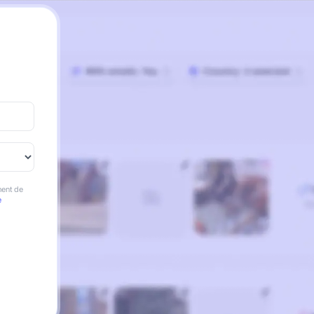
ment de
e