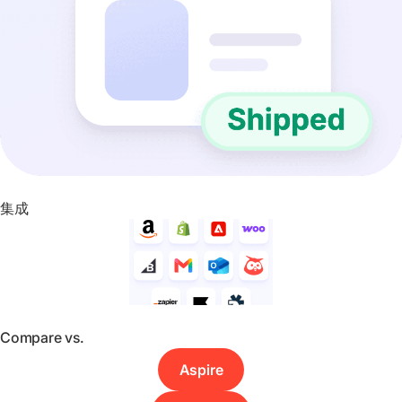
集成
Compare vs.
Aspire