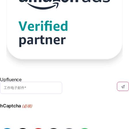
Upfluence
工
作
电
子
邮
hCaptcha
(必填)
件
(必
须填
写）