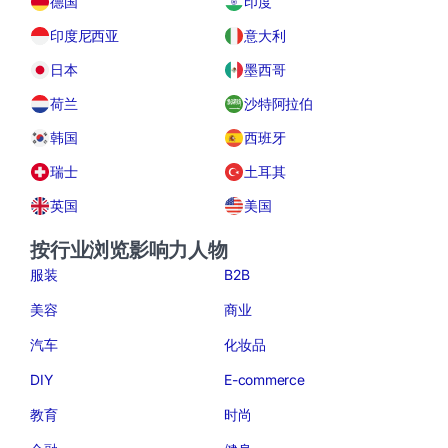
德国
印度
印度尼西亚
意大利
日本
墨西哥
荷兰
沙特阿拉伯
韩国
西班牙
瑞士
土耳其
英国
美国
按行业浏览影响力人物
服装
B2B
美容
商业
汽车
化妆品
DIY
E-commerce
教育
时尚