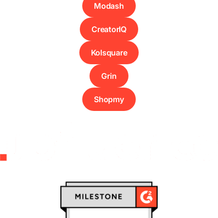
Modash
CreatorIQ
Kolsquare
Grin
Shopmy