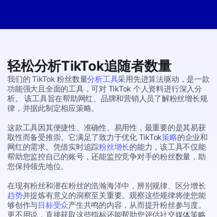
轻松分析
TikTok
追随者数量
我们的 TikTok 粉丝数量
分析工具
采用先进算法驱动，是一款
功能强大且全面的工具，可对 TikTok 个人资料进行深入分
析。 该工具旨在帮助网红、品牌和营销人员了解粉丝增长规
律，并据此制定相应策略。
这款工具因其便捷性、准确性、易用性，最重要的是其易获
取性而备受推崇。它满足了致力于优化 TikTok
策略
的企业和
网红的需求。凭借实时追踪
粉丝增长
的能力，该工具不仅能
帮助您监控自己的账号，还能监控竞争对手的粉丝数量，助
您保持领先地位。
在现有粉丝和潜在粉丝的浩瀚海洋中，辨别规律、区分增长
趋势
并提炼有意义的洞察至关重要。观察这些规律将使您能
够创作与
目标受众
产生共鸣的内容，从而提升粉丝参与度。
更不用说，直接获取这些指标还能帮助您评估社交媒体策略