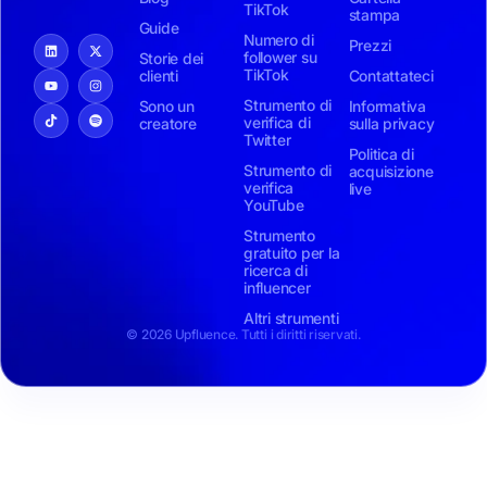
TikTok
stampa
Guide
Numero di
Prezzi
follower su
Storie dei
TikTok
clienti
Contattateci
Strumento di
Sono un
Informativa
verifica di
creatore
sulla privacy
Twitter
Politica di
Strumento di
acquisizione
verifica
live
YouTube
Strumento
gratuito per la
ricerca di
influencer
Altri strumenti
© 2026 Upfluence. Tutti i diritti riservati.