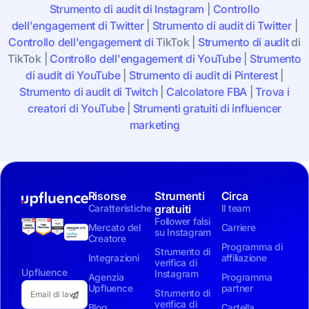
Strumento di audit di Instagram
|
Controllo
dell'engagement di Twitter
|
Strumento di audit di Twitter
|
Controllo dell'engagement di
TikTok
|
Strumento di audit
di
TikTok
|
Controllo dell'engagement di YouTube
|
Strumento
di audit di YouTube
|
Strumento di audit di Pinterest
|
Strumento di audit di Twitch
|
Calcolatore FBA
|
Trova i
creatori di YouTube
|
Strumenti gratuiti di influencer
marketing
Risorse
Strumenti
Circa
Caratteristiche
gratuiti
Il team
Follower falsi
Mercato del
Carriere
su Instagram
Creatore
Programma di
Strumento di
Integrazioni
affiliazione
verifica di
Upfluence
Instagram
Agenzia
Programma
Upfluence
partner
Strumento di
verifica di
Blog
Cartella