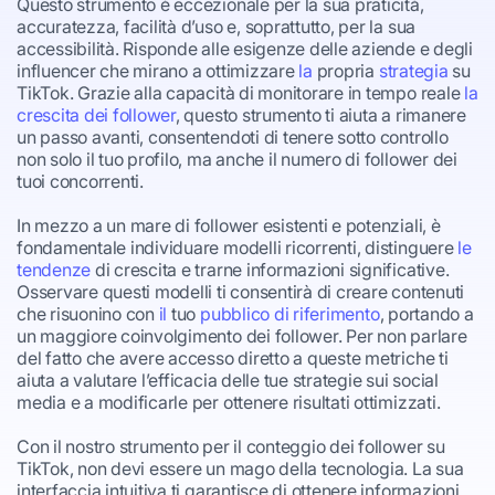
Questo strumento è eccezionale per la sua praticità,
accuratezza, facilità d’uso e, soprattutto, per la sua
accessibilità. Risponde alle esigenze delle aziende e degli
influencer che mirano a ottimizzare
la
propria
strategia
su
TikTok. Grazie alla capacità di monitorare in tempo reale
la
crescita dei follower
, questo strumento ti aiuta a rimanere
un passo avanti, consentendoti di tenere sotto controllo
non solo il tuo profilo, ma anche il numero di follower dei
tuoi concorrenti.
In mezzo a un mare di follower esistenti e potenziali, è
fondamentale individuare modelli ricorrenti, distinguere
le
tendenze
di crescita e trarne informazioni significative.
Osservare questi modelli ti consentirà di creare contenuti
che risuonino con
il
tuo
pubblico di riferimento
, portando a
un maggiore coinvolgimento dei follower. Per non parlare
del fatto che avere accesso diretto a queste metriche ti
aiuta a valutare l’efficacia delle tue strategie sui social
media e a modificarle per ottenere risultati ottimizzati.
Con il nostro strumento per il conteggio dei follower su
TikTok, non devi essere un mago della tecnologia. La sua
interfaccia intuitiva ti garantisce di ottenere informazioni