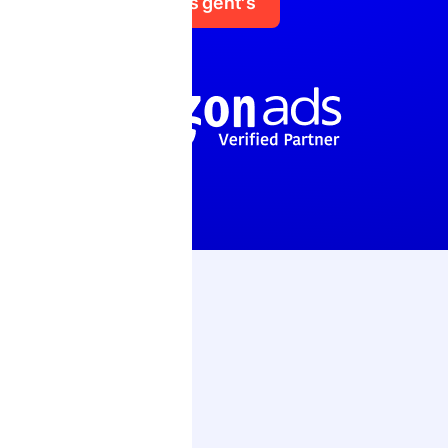
Los geht's
n