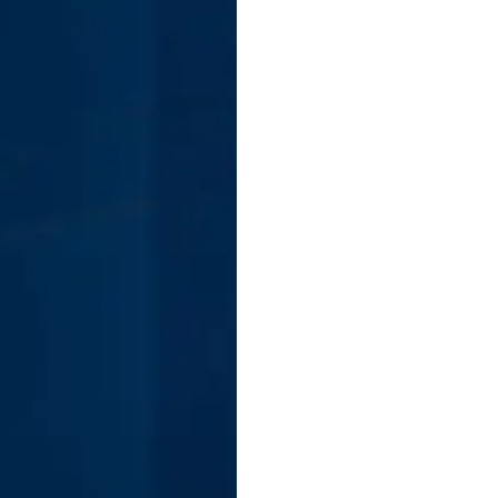
Eigenschaften
Anwendungsfälle
Kostenl
Steigern S
Marketi
Upfluence die erste und einzige Influ
Optimierung Amazon bietet. Automatisiere