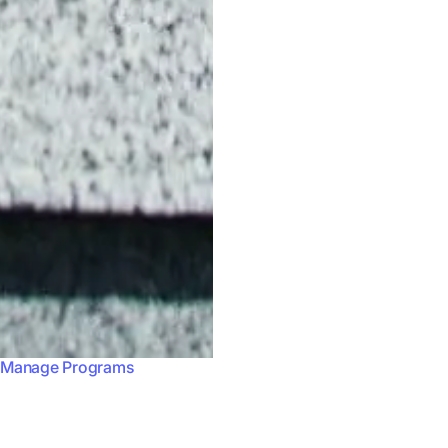
Unsere Star-Features:
Influencer Marketing Plattform
|
Marketing
|
Fba
Everything you need, i
Influencer finden
Manage Programs