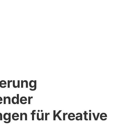
ierung
ender
gen für Kreative