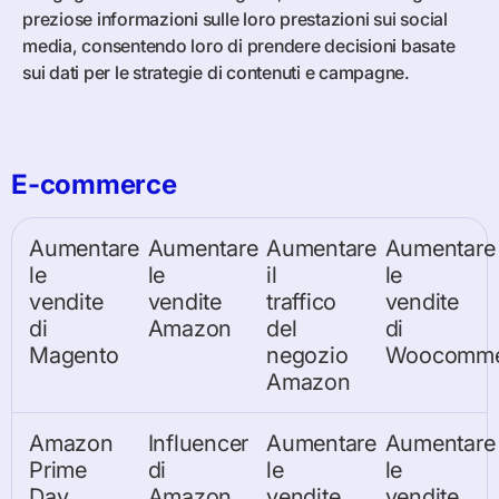
preziose informazioni sulle loro prestazioni sui social
media, consentendo loro di prendere decisioni basate
sui dati per le strategie di contenuti e campagne.
E-commerce
Aumentare
Aumentare
Aumentare
Aumentare
le
le
il
le
vendite
vendite
traffico
vendite
di
Amazon
del
di
Magento
negozio
Woocomme
Amazon
Amazon
Influencer
Aumentare
Aumentare
Prime
di
le
le
Day
Amazon
vendite
vendite