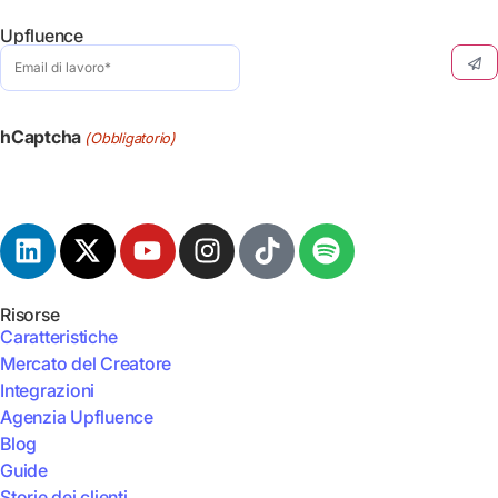
Upfluence
Email
di
lavoro
(Obbligatorio)
hCaptcha
(Obbligatorio)
Risorse
Caratteristiche
Mercato del Creatore
Integrazioni
Agenzia Upfluence
Blog
Guide
Storie dei clienti