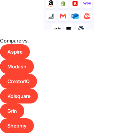
Compare vs.
Aspire
Modash
CreatorIQ
Kolsquare
Grin
Shopmy