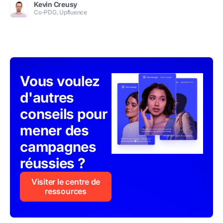
Kevin Creusy
Co-PDG, Upfluence
Vous voulez
d'autres
conseils pour
mener des
campagnes
réussies ?
Visiter le centre de
ressources