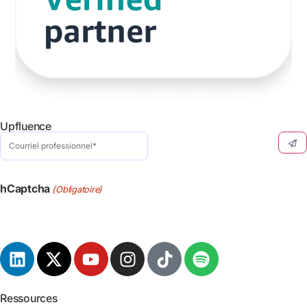
Upfluence
Courriel
professionnel
(Obligatoire)
hCaptcha
(Obligatoire)
Ressources