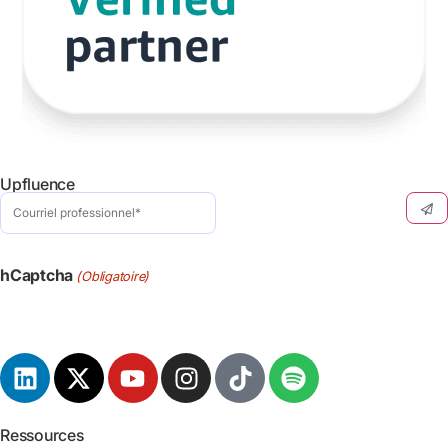
Upfluence
Courriel
professionnel
(Obligatoire)
hCaptcha
(Obligatoire)
Ressources