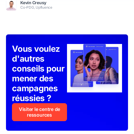
Kevin Creusy
Co-PDG, Upfluence
Vous voulez
d'autres
conseils pour
mener des
campagnes
réussies ?
Visiter le centre de
ressources