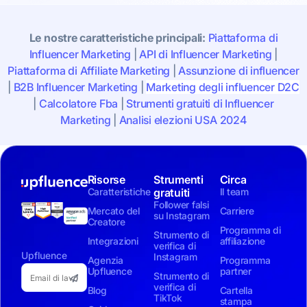
Le nostre caratteristiche principali:
Piattaforma di
Influencer Marketing
|
API di Influencer Marketing
|
Piattaforma di Affiliate Marketing
|
Assunzione di influencer
|
B2B Influencer Marketing
|
Marketing degli influencer D2C
|
Calcolatore Fba
|
Strumenti gratuiti di Influencer
Marketing
|
Analisi elezioni USA 2024
Risorse
Strumenti
Circa
Caratteristiche
gratuiti
Il team
Follower falsi
Mercato del
Carriere
su Instagram
Creatore
Programma di
Strumento di
Integrazioni
affiliazione
verifica di
Upfluence
Instagram
Agenzia
Programma
Upfluence
partner
Strumento di
verifica di
Blog
Cartella
TikTok
stampa