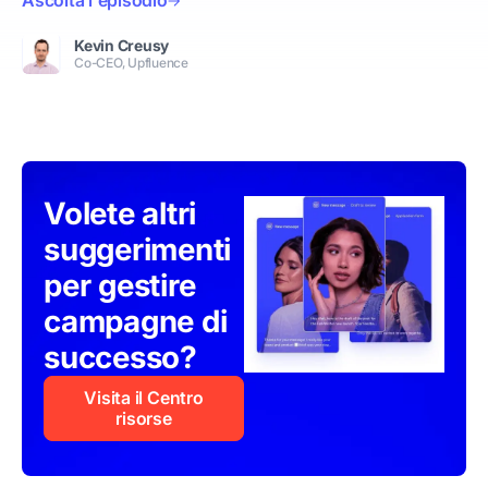
Ascolta l'episodio
Kevin Creusy
Co-CEO, Upfluence
Volete altri
suggerimenti
per gestire
campagne di
successo?
Visita il Centro
risorse