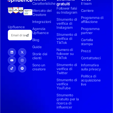
Caratteristiche
gratuiti
Il team
Follower falsi
Mercato del
Carriere
su Instagram
Creatore
Programma di
Strumento di
Integrazioni
affiliazione
verifica di
Upfluence
Instagram
Agenzia
Programma
Upfluence
partner
Strumento di
verifica di
Blog
Cartella
TikTok
stampa
Guide
Numero di
Prezzi
follower su
Storie dei
TikTok
clienti
Contattateci
Strumento di
Sono un
Informativa
verifica di
creatore
sulla privacy
Twitter
Politica di
Strumento di
acquisizione
verifica
live
YouTube
Strumento
gratuito per la
ricerca di
influencer