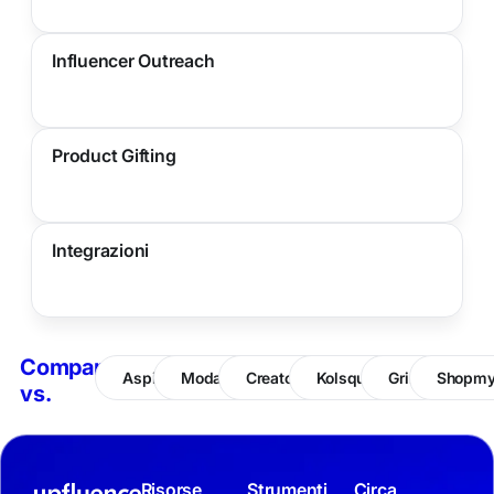
Influencer Outreach
Product Gifting
Integrazioni
Compare
Aspire
Modash
CreatorIQ
Kolsquare
Grin
Shopm
vs.
Risorse
Strumenti
Circa