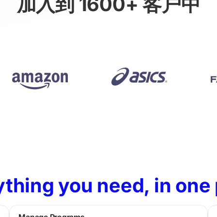
加入到 1600+ 客户中
thing you need, in one
Manage Programs