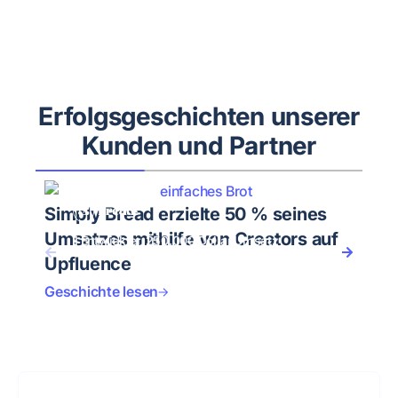
Erfolgsgeschichten unserer
Kunden und Partner
Simply Bread erzielte 50 % seines
Umsatzes mithilfe von Creators auf
1 Entwickler, 250.000 Dollar Umsatz
Upfluence
Geschichte lesen