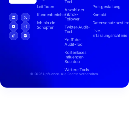
Tool
Leitfäden
Preisgestaltung
Anzahl der
TikTok-
Kundenberichte
Kontakt
Follower
Ich bin ein
Datenschutzbesti
Twitter-Audit-
Schöpfer
Live-
Tool
Erfassungsrichtlinie
YouTube-
Audit-Tool
Kostenloses
Influencer-
Suchtool
Weitere Tools
© 2026 Upfluence. Alle Rechte vorbehalten.