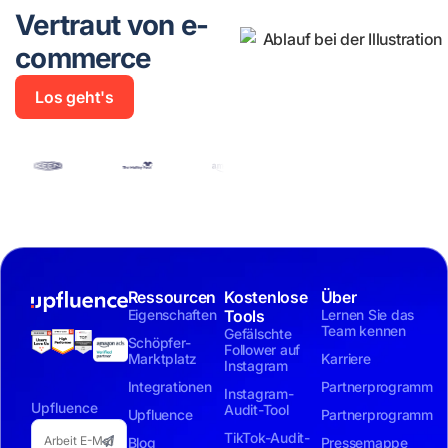
Vertraut von e-
commerce
Los geht's
Ressourcen
Kostenlose
Über
Eigenschaften
Tools
Lernen Sie das
Team kennen
Gefälschte
Schöpfer-
Follower auf
Marktplatz
Karriere
Instagram
Integrationen
Partnerprogramm
Instagram-
Upfluence
Audit-Tool
Upfluence
Partnerprogramm
TikTok-Audit-
Blog
Pressemappe