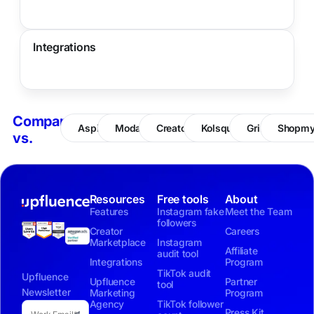
Integrations
Compare
Aspire
Modash
CreatorIQ
Kolsquare
Grin
Shopm
vs.
Resources
Free tools
About
Features
Instagram fake
Meet the Team
followers
Creator
Careers
Marketplace
Instagram
Affiliate
audit tool
Integrations
Program
TikTok audit
Upfluence
Upfluence
Partner
tool
Newsletter
Marketing
Program
Agency
TikTok follower
Press Kit