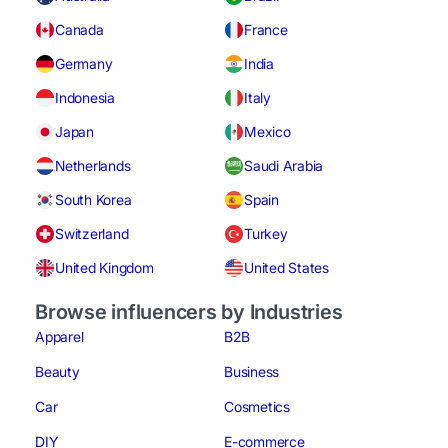
Canada
France
Germany
India
Indonesia
Italy
Japan
Mexico
Netherlands
Saudi Arabia
South Korea
Spain
Switzerland
Turkey
United Kingdom
United States
Browse influencers by Industries
Apparel
B2B
Beauty
Business
Car
Cosmetics
DIY
E-commerce