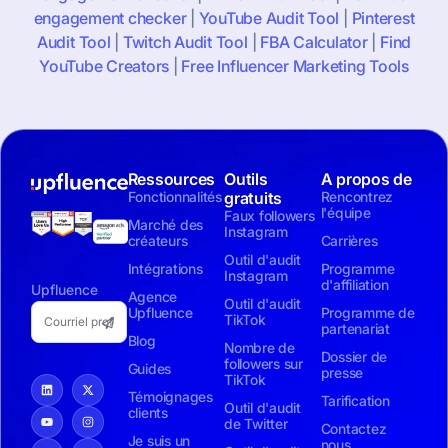
engagement checker
|
YouTube Audit Tool
|
Pinterest
Audit Tool
|
Twitch Audit Tool
|
FBA Calculator
|
Find
YouTube Creators
|
Free Influencer Marketing Tools
Ressources
Outils
A propos de
Fonctionnalités
gratuits
Rencontrez
l'équipe
Faux followers
Marché des
Instagram
créateurs
Carrières
Outil d'audit
Intégrations
Programme
Instagram
d'affiliation
Upfluence
Agence
Outil d'audit
Upfluence
Programme de
TikTok
partenariat
Blog
Nombre de
Dossier de
followers sur
Guides
presse
TikTok
Témoignages
Tarification
Outil d'audit
clients
de Twitter
Contactez
Je suis un
nous