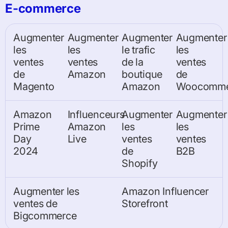
E-commerce
Augmenter
Augmenter
Augmenter
Augmenter
les
les
le trafic
les
ventes
ventes
de la
ventes
de
Amazon
boutique
de
Magento
Amazon
Woocomme
Amazon
Influenceurs
Augmenter
Augmenter
Prime
Amazon
les
les
Day
Live
ventes
ventes
2024
de
B2B
Shopify
Augmenter les
Amazon Influencer
ventes de
Storefront
Bigcommerce