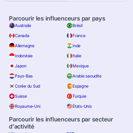
Parcourir les influenceurs par pays
Australie
Brésil
Canada
France
Allemagne
Inde
Indonésie
Italie
Japon
Mexique
Pays-Bas
Arabie saoudite
Corée du Sud
Espagne
Suisse
Turquie
Royaume-Uni
États-Unis
Parcourir les influenceurs par secteur
d'activité