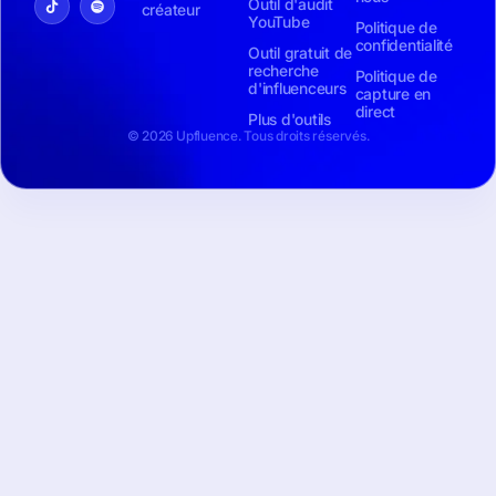
Outil d'audit
créateur
YouTube
Politique de
confidentialité
Outil gratuit de
recherche
Politique de
d'influenceurs
capture en
direct
Plus d'outils
© 2026 Upfluence. Tous droits réservés.