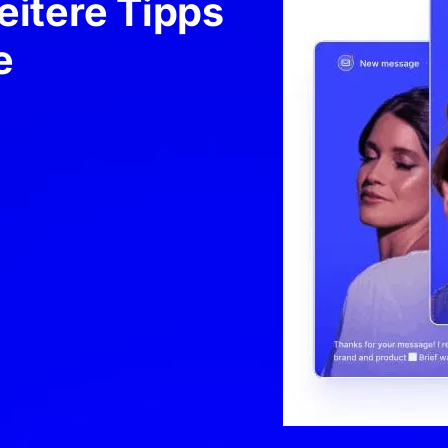
itere Tipps
e