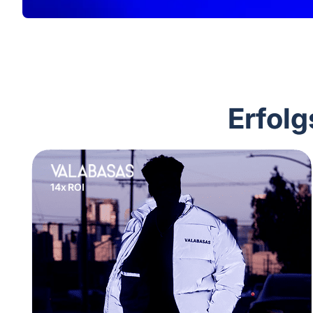
Erfol
14x ROI